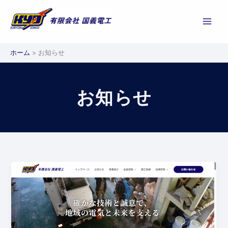
内
容
を
ス
ホーム
お知らせ
キ
ッ
プ
お知らせ